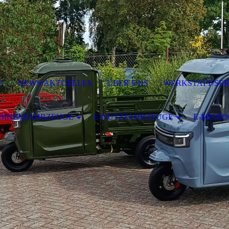
E
NEWS/AKTUELLES
ÜBER UNS
WERKSTATT/SER
BINENFAHRZEUGE
E-NUTZFAHRZEUGE
E-MICR