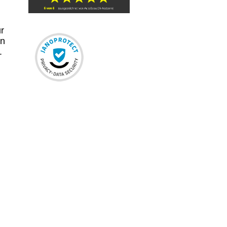
r
en
.