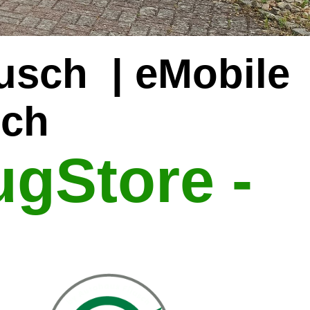
usch | eMobile
sch
ugStore -