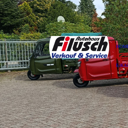
HOM
E-KA